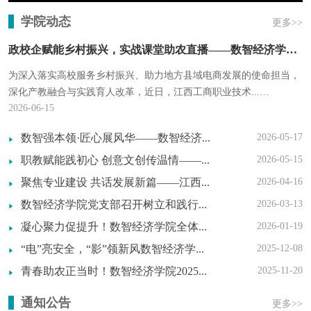
学院动态
更多>>
政校企赋能乡村振兴，实战课堂助农直播——数智经济学院师生赴安福西瓜节
为深入落实高校服务乡村振兴、助力地方县域电商发展的使命担当，
深化产教融合与实践育人改革，近日，江西工商职业技术...
2026-06-15
[查看详情]
数智强本领·匠心展风华——数智经济学院技能展示活动现场速递
2026-05-17
职教赋能践初心 创意文创传温情——我院文创帆布包展览暨义卖活动圆满举行
2026-05-15
聚焦专业建设 共话发展新篇——江西工业贸易职业技术学院到访我院开展专业交流
2026-04-16
数智经济学院党支部召开树立和践行正确政绩观学习教育部署会
2026-03-13
凝心聚力促提升！数智经济学院全体教师赴进贤育山书院研修
2026-01-19
“电”亮安全，“影”领新风数智经济学院用电安全短视频创作活动邀你来战
2025-12-08
青春助农正当时！数智经济学院2025首届广丰马家柚暨第五届赣南脐橙营销大赛正式启动
2025-11-20
通知公告
更多>>