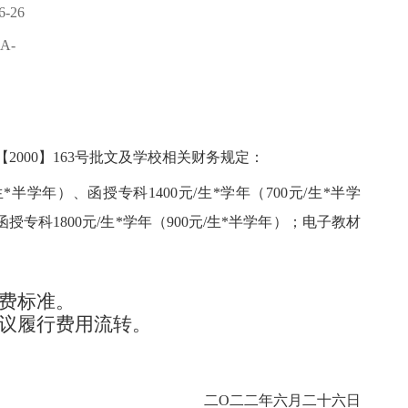
-26
A-
【
2000】163号批文及学校相关财务规定：
/生*半学年）、函授专科1400元/生*学年（700元/生*半学
函授专科1800元/生*学年（900元/生*半学年）；电子教材
费标准。
协议履行费用流转。
二
O二二年六月二十六日